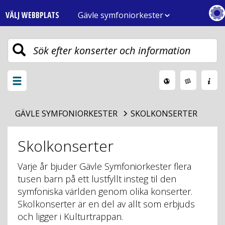
VÄLJ WEBBPLATS
Gävle symfoniorkester
Toggle
navigation
Växla
meny
GÄVLE SYMFONIORKESTER
SKOLKONSERTER
Skolkonserter
Varje år bjuder Gävle Symfoniorkester flera
tusen barn på ett lustfyllt insteg til den
symfoniska världen genom olika konserter.
Skolkonserter är en del av allt som erbjuds
och ligger i Kulturtrappan.