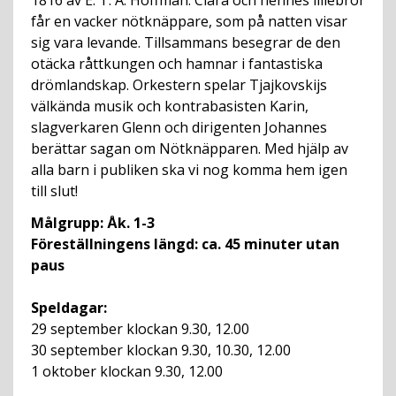
1816 av E. T. A. Hoffman. Clara och hennes lillebror
får en vacker nötknäppare, som på natten visar
sig vara levande. Tillsammans besegrar de den
otäcka råttkungen och hamnar i fantastiska
drömlandskap. Orkestern spelar Tjajkovskijs
välkända musik och kontrabasisten Karin,
slagverkaren Glenn och dirigenten Johannes
berättar sagan om Nötknäpparen. Med hjälp av
alla barn i publiken ska vi nog komma hem igen
till slut!
Målgrupp: Åk. 1-3
Föreställningens längd: ca. 45 minuter utan
paus
Speldagar:
29 september klockan 9.30, 12.00
30 september klockan 9.30, 10.30, 12.00
1 oktober klockan 9.30, 12.00