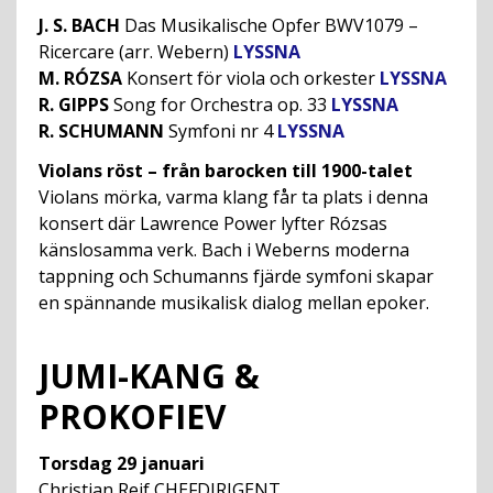
J. S. BACH
Das Musikalische Opfer BWV1079 –
Ricercare (arr. Webern)
LYSSNA
M. RÓZSA
Konsert för viola och orkester
LYSSNA
R. GIPPS
Song for Orchestra op. 33
LYSSNA
R. SCHUMANN
Symfoni nr 4
LYSSNA
Violans röst – från barocken till 1900-talet
Violans mörka, varma klang får ta plats i denna
konsert där Lawrence Power lyfter Rózsas
känslosamma verk. Bach i Weberns moderna
tappning och Schumanns fjärde symfoni skapar
en spännande musikalisk dialog mellan epoker.
JUMI-KANG &
PROKOFIEV
Torsdag 29 januari
Christian Reif CHEFDIRIGENT