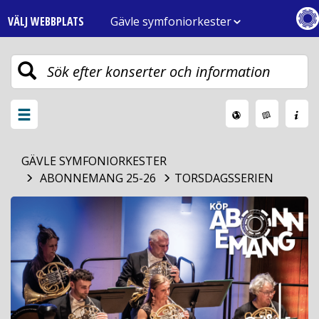
VÄLJ WEBBPLATS
Gävle symfoniorkester
Toggle
navigation
Växla
meny
GÄVLE SYMFONIORKESTER
ABONNEMANG 25-26
TORSDAGSSERIEN