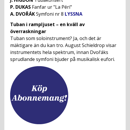
J. HIGDON
Tubakonsert
P. DUKAS
Fanfar ur "La Péri"
A. DVOŘÁK
Symfoni nr 8
LYSSNA
Tuban i rampljuset – en kväll av
överraskningar
Tuban som soloinstrument? Ja, och det är
mäktigare än du kan tro. August Schieldrop visar
instrumentets hela spektrum, innan Dvořáks
sprudlande symfoni bjuder på musikalisk eufori.