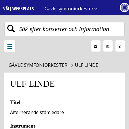
VÄLJ WEBBPLATS
Gävle symfoniorkester
Toggle
navigation
Växla
meny
GÄVLE SYMFONIORKESTER
ULF LINDE
ULF LINDE
Titel
Alternerande stämledare
Instrument